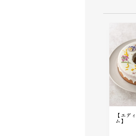
【エデ
ム】