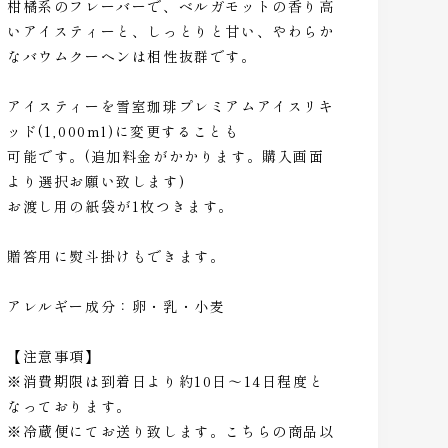
柑橘系のフレーバーで、ベルガモットの香り高
いアイスティーと、しっとりと甘い、やわらか
なバウムクーヘンは相性抜群です。
アイスティーを雪室珈琲プレミアムアイスリキ
ッド(1,000ml)に変更することも
可能です。(追加料金がかかります。購入画面
より選択お願い致します)
お渡し用の紙袋が1枚つきます。
贈答用に熨斗掛けもできます。
アレルギー成分：卵・乳・小麦
【注意事項】
※消費期限は到着日より約10日～14日程度と
なっております。
※冷蔵便にてお送り致します。こちらの商品以